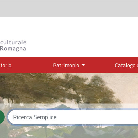
itorio
Patrimonio
Catalogo 
monio cultu