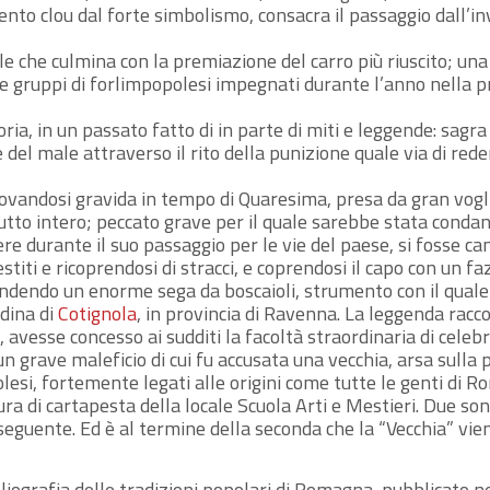
vento clou dal forte simbolismo, consacra il passaggio dall’i
le che culmina con la premiazione del carro più riuscito; una
ni e gruppi di forlimpopolesi impegnati durante l’anno nella
oria, in un passato fatto di in parte di miti e leggende: sagr
e del male attraverso il rito della punizione quale via di re
vandosi gravida in tempo di Quaresima, presa da gran voglia
tutto intero; peccato grave per il quale sarebbe stata cond
cere durante il suo passaggio per le vie del paese, si fosse 
estiti e ricoprendosi di stracci, e coprendosi il capo con un fa
ndendo un enorme sega da boscaioli, strumento con il quale le
adina di
Cotignola
, in provincia di Ravenna. La leggenda racc
, avesse concesso ai sudditi la facoltà straordinaria di cel
grave maleficio di cui fu accusata una vecchia, arsa sulla 
gnolesi, fortemente legati alle origini come tutte le genti di
a di cartapesta della locale Scuola Arti e Mestieri. Due sono
 seguente. Ed è al termine della seconda che la “Vecchia” vi
bliografia delle tradizioni popolari di Romagna, pubblicato n