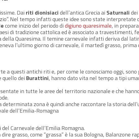
hissime. Dai
riti dionisiaci
dell’antica Grecia ai
Saturnali
dei
izio”. Nel tempo infatti queste idee sono state interpretate c
le
come inizio del periodo di
digiuno quaresimale
, in prepar
esi di tradizione cattolica ed è associato a travestimenti, fe
 della Quaresima. Il temine carnevale infatti deriva dal lat
teneva l’ultimo giorno di carnevale, il martedì grasso, prima 
e a questi antichi riti e, per come le conosciamo oggi, sono 
 quello dei
Burattini
, hanno dato vita nel tempo a tipi uma
esentate in tutte le aree del territorio nazionale e che hann
ode.
a determinata zona è quindi anche raccontare la storia dell’u
evale dell’Emilia-Romagna
li del Carnevale dell’Emilia Romagna.
 dire grasso, come “grassa” è la sua Bologna, Balanzone rap