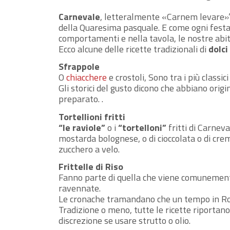
Carnevale
, letteralmente «Carnem levare»”,
della Quaresima pasquale. E come ogni festa
comportamenti e nella tavola, le nostre abit
Ecco alcune delle ricette tradizionali di
dolci
Sfrappole
O
chiacchere
e crostoli, Sono tra i più classic
Gli storici del gusto dicono che abbiano origi
preparato. .
Tortellioni fritti
“le raviole”
o i
“tortelloni”
fritti di Carneva
mostarda bolognese, o di cioccolata o di crema
zucchero a velo.
Frittelle di Riso
Fanno parte di quella che viene comunemente
ravennate.
Le cronache tramandano che un tempo in Romag
Tradizione o meno, tutte le ricette riportano
discrezione se usare strutto o olio.