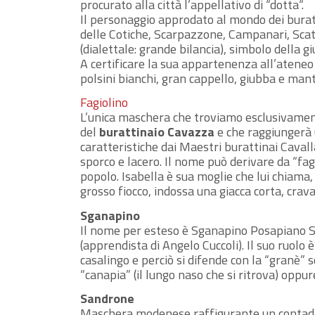
procurato alla città l’appellativo di “dotta“.
Il personaggio approdato al mondo dei burat
delle Cotiche, Scarpazzone, Campanari, Sca
(dialettale: grande bilancia), simbolo della giu
A certificare la sua appartenenza all’ateneo p
polsini bianchi, gran cappello, giubba e mant
Fagiolino
L’unica maschera che troviamo esclusivament
del
burattinaio Cavazza
e che raggiungerà u
caratteristiche dai Maestri burattinai Caval
sporco e lacero. Il nome può derivare da “fag
popolo. Isabella è sua moglie che lui chiama,
grosso fiocco, indossa una giacca corta, crava
Sganapino
Il nome per esteso è Sganapino Posapiano S
(apprendista di Angelo Cuccoli). Il suo ruolo 
casalingo e perciò si difende con la “granè”
“canapia” (il lungo naso che si ritrova) oppu
Sandrone
Maschera modenese raffigurante un contadin