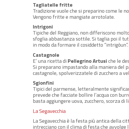
Tagliatelle fritte
Tradizione vuole che si preparino come le no
Vengono fritte e mangiate arrotolate.
Intrigoni
Tipiche del Reggiano, non differiscono molto 
sfoglia abbastanza sottile. Si taglia poi il t
in modo da formare il cosiddetto “intrigòun”.
Castagnole
E’ una ricetta di
Pellegrino Artusi
che le de
Si preparano impastando alla maniera del pane
castagnole, spolverizzatele di zucchero a velo
Sgionfini
Tipici del parmense, letteralmente significan
prevede che facciate bollire l’acqua con bur
basta aggiungere uova, zucchero, scorza di l
La Segavecchia
La Segavecchia è la festa più antica della cit
intrecciano con il clima di festa che avvolge l