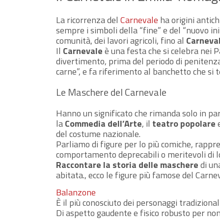
La ricorrenza del
Carnevale
ha origini antic
sempre i simboli della “fine” e del “nuovo in
comunità, dei lavori agricoli, fino al
Carneva
Il
Carnevale
è una festa che si celebra nei Pa
divertimento, prima del periodo di penitenza
carne”, e fa riferimento al banchetto che si 
Le Maschere del Carnevale
Hanno un significato che rimanda solo in part
la
Commedia dell’Arte
, il
teatro popolare
e
del costume nazionale.
Parliamo di figure per lo più comiche, rappr
comportamento deprecabili o meritevoli di l
Raccontare la storia delle maschere
di un
abitata., ecco le figure più famose del Carn
Balanzone
È il più conosciuto dei personaggi tradiziona
Di aspetto gaudente e fisico robusto per non