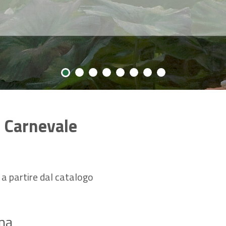
le dell'Emilia-Romagna, è il portale che unisce e integra
tuite dall'IBC nelle sue attività di valorizzazione,
sviluppo del sistema regionale dei musei e delle
ibili e consultabili non solo agli specialisti, ma a
Il Carnevale
 a partire dal catalogo
gna