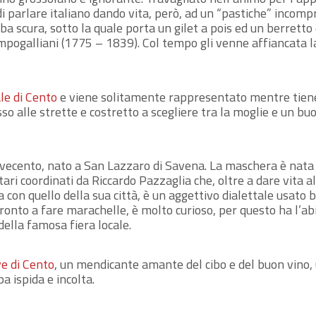
 di parlare italiano dando vita, però, ad un “pastiche” incompr
 scura, sotto la quale porta un gilet a pois ed un berretto 
ampogalliani (1775 – 1839). Col tempo gli venne affiancata l
le di Cento
e viene solitamente rappresentato mentre tiene 
 alle strette e costretto a scegliere tra la moglie e un buo
ovecento, nato a San Lazzaro di Savena. La maschera è nata
ri coordinati da Riccardo Pazzaglia che, oltre a dare vita a
con quello della sua città, è un aggettivo dialettale usato 
ronto a fare marachelle, è molto curioso, per questo ha l’abi
della famosa fiera locale.
ve di Cento
, un mendicante amante del cibo e del buon vino, 
a ispida e incolta.