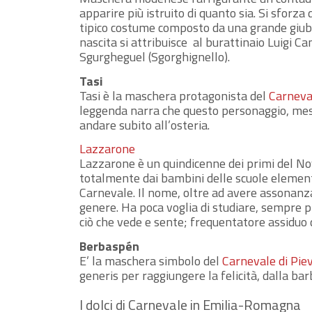
apparire più istruito di quanto sia. Si sforza
tipico costume composto da una grande giubba
nascita si attribuisce al burattinaio Luigi C
Sgurgheguel (Sgorghignello).
Tasi
Tasi è la maschera protagonista del
Carneva
leggenda narra che questo personaggio, messo
andare subito all’osteria.
Lazzarone
Lazzarone è un quindicenne dei primi del N
totalmente dai bambini delle scuole elementa
Carnevale. Il nome, oltre ad avere assonanza 
genere. Ha poca voglia di studiare, sempre p
ciò che vede e sente; frequentatore assiduo 
Berbaspén
E’ la maschera simbolo del
Carnevale di Pie
generis per raggiungere la felicità, dalla barb
I dolci di Carnevale in Emilia-Romagna