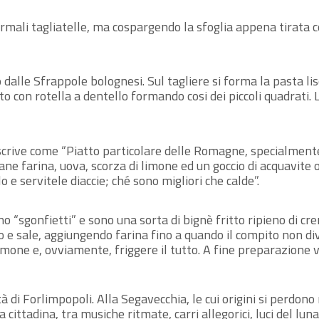
rmali tagliatelle, ma cospargendo la sfoglia appena tirata c
dalle Sfrappole bolognesi. Sul tagliere si forma la pasta li
utto con rotella a dentello formando cosi dei piccoli quadrati.
scrive come “Piatto particolare delle Romagne, specialmente
 farina, uova, scorza di limone ed un goccio di acquavite o 
 e servitele diaccie; ché sono migliori che calde”.
o “sgonfietti” e sono una sorta di bignè fritto ripieno di cr
ro e sale, aggiungendo farina fino a quando il compito non 
imone e, ovviamente, friggere il tutto. A fine preparazione 
tà di Forlimpopoli. Alla Segavecchia, le cui origini si perdon
a cittadina, tra musiche ritmate, carri allegorici, luci del lun