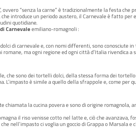
 ovvero “senza la carne” è tradizionalmente la festa che pr
 che introduce un periodo austero, il Carnevale è fatto per
udini quotidiane.
 di Carnevale
emiliano-romagnoli :
i dolci di carnevale e, con nomi differenti, sono conosciute in t
ni romane, ma ogni regione ed ogni città d’Italia rivendica a
le, che sono dei tortelli dolci, della stessa forma dei tortellon
. L’impasto è simile a quello della sfrappole e, come per que
 chiamata la cucina povera e sono di origine romagnola, an
na il riso venisse cotto nel latte e, ciò che avanzava, fos
 che nell’impasto ci voglia un goccio di Grappa o Marsala e 