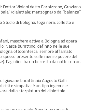
i: Dottor Violoni detto Forbizzone, Graziano
bala” (dialettale: menzogna) o da “balanza”
o Studio di Bologna: toga nera, colletto e
nfani, maschera attiva a Bologna ad opera
lo. Nasce burattino, definito nelle sue
a Bologna ottocentesca, sempre affamato,
oppo spesso presente sulle mense povere del
se). Fagiolino ha un berretto da notte con un
l giovane burattinaio Augusto Galli
plicità e simpatia; è un tipo ingenuo e
are dalla storpiatura del dialettale
artenenza sociale, Sandrone cerca di