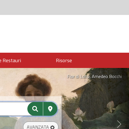
e Restauri
Risorse
omagna
Fior di Loto, Amedeo Bocchi
AVANZATA
Next