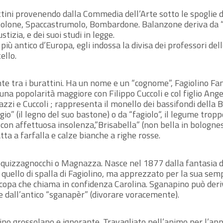
tini provenendo dalla Commedia dell’Arte sotto le spoglie d
tolone, Spaccastrumolo, Bombardone. Balanzone deriva da “
stizia, e dei suoi studi in legge.
iù antico d’Europa, egli indossa la divisa dei professori dell
ello.
e tra i burattini. Ha un nome e un “cognome”, Fagiolino Fa
na popolarità maggiore con Filippo Cuccoli e col figlio Ange
lazzi e Cuccoli ; rappresenta il monello dei bassifondi dell
gio” (il legno del suo bastone) o da “fagiolo“, il legume tr
 con affettuosa insolenza,”Brisabella” (non bella in bologne
tta a farfalla e calze bianche a righe rosse.
quizzagnocchi o Magnazza. Nasce nel 1877 dalla fantasia de
è quello di spalla di Fagiolino, ma apprezzato per la sua sem
 scopa che chiama in confidenza Carolina. Sganapino può deriv
re dall’antico “sganapèr” (divorare voracemente).
o grossolano e ignorante. Travagliato nell’animo per l’app