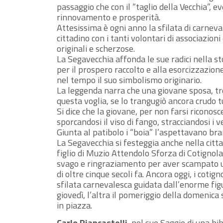
passaggio che con il “taglio della Vecchia”, e
rinnovamento e prosperità.
Attesissima è ogni anno la sfilata di carneva
cittadino con i tanti volontari di associazio
originali e scherzose.
La Segavecchia affonda le sue radici nella st
per il prospero raccolto e alla esorcizzazion
nel tempo il suo simbolismo originario.
La leggenda narra che una giovane sposa, tro
questa voglia, se lo trangugiò ancora crudo 
Si dice che la giovane, per non farsi riconos
sporcandosi il viso di fango, stracciandosi i v
Giunta al patibolo i “boia” l’aspettavano bra
La Segavecchia si festeggia anche nella citt
figlio di Muzio Attendolo Sforza di Cotignola
svago e ringraziamento per aver scampato un 
di oltre cinque secoli fa. Ancora oggi, i coti
sfilata carnevalesca guidata dall’enorme figur
giovedì, l’altra il pomeriggio della domenica
in piazza.
Carlo Piancastelli
, nel suo Saggio di una bi