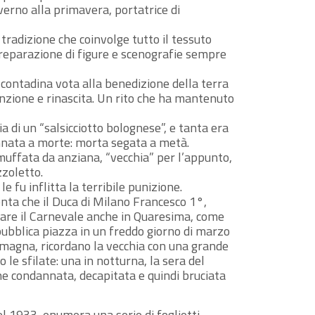
nverno alla primavera, portatrice di
 tradizione che coinvolge tutto il tessuto
 preparazione di figure e scenografie sempre
a contadina vota alla benedizione della terra
denzione e rinascita. Un rito che ha mantenuto
 di un “salsicciotto bolognese”, e tanta era
annata a morte: morta segata a metà.
camuffata da anziana, “vecchia” per l’appunto,
zzoletto.
 fu inflitta la terribile punizione.
onta che il Duca di Milano Francesco 1°,
ebrare il Carnevale anche in Quaresima, come
pubblica piazza in un freddo giorno di marzo
 Romagna, ricordano la vecchia con una grande
 le sfilate: una in notturna, la sera del
ene condannata, decapitata e quindi bruciata
el 1933, enumera una serie di foglietti