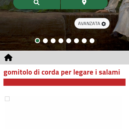
AVANZATA
gomitolo di corda per legare i salami