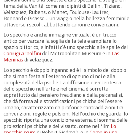
tema della Vanità, come nei dipinti di Bellini, Tiziano,
Velazquez, Rubens, o Manet, Toulouse-Lautrec,
Bonnard e Picasso… un viaggio nella bellezza femminile
attaverso i secoli, abbattendo canoni e convenzioni.
Lo specchio è anche immagine virtuale, è un trucco
antico per varcare la soglia della tela e ampliare lo
spazio pittorico, e infatti c’è uno specchio alle spalle dei
Coniugi Arnolfini
del Metropolitan Museum e in
Las
Meninas
di Velazquez.
Lo specchio è doppio inganno ed è il simbolo del doppio
che si manifesta all’esterno di ognuno di noi e alla
complessità della psiche. La diffusione novecentesca
dello specchio nell’arte e nel cinema è sorretta
soprattutto dal pensiero freudiano e dalla psicanalisi,
che dà forma alle stratificazioni psichiche dell’essere
umano, caratterizzato da profonde contraddizioni tra
convenzioni, regole e pulsioni. Nell’occhio che guarda, lo
specchio riporta una condizione esterna di somma delle
proiezioni psichiche e del vissuto, come nel film
Lo
specchio scuro
di Robert Siodmak, o in
Come in uno