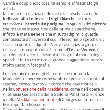
Vanità e doppio ecco cosa ha sempre affascinato gli
artisti:
la vanità e la malizia delle dee e la freschezza delle
bellezze alla toilette
, i
fragili Narcisi
, le carni
eccessive di
prostitute parigine
, lo sguardo del
pittore
che ritrae se stesso. Una delle prime a specchiarsi,
infatti, è stata
Venere
che in tutti i dipinti ci guarda
compiaciuta attraverso il suo riflesso nello specchio e ci
trascina dentro il dipinto. Non a caso questo gioco di
riflessi – conosciuto infatti come
effetto-Venere
, è
uno dei tanti effetti illusionistici legati al mondo degli
specchi. Un trucco ottico di grande suggestione, ancora
molto usato in fotografia.
Lo specchio è uno degli elementi che connota la
Maddalena: specchio come vanitas, spesso associato al
teschio,
memento mori
– ricordati che devi morire –
nella
Conversione della Maddalena
, come nell’opera di
Artemisia Gentileschi della Galleria Palatina di Firenze,
o nella
Maddalena penitente
di Georges de la Tour del
Metropolitan Museum.
Giovani donne alla toilette e allo specchio, a svolgere il