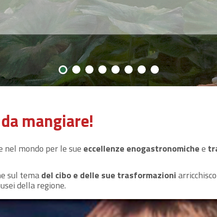
le dell'Emilia-Romagna, è il portale che unisce e integra
tuite dall'IBC nelle sue attività di valorizzazione,
sviluppo del sistema regionale dei musei e delle
ibili e consultabili non solo agli specialisti, ma a
 da mangiare!
le nel mondo per le sue
eccellenze enogastronomiche
e
tr
ine sul tema
del cibo e delle sue trasformazioni
arricchisco
sei della regione.