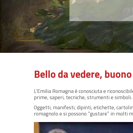
PatER
Catalogo del Patrimonio cultura
fra loro le risorse digitali costi
catalogazione, conservazione e 
raccolte culturali, rendendole vis
chiunque navighi il web.
Bello da vedere, buono
Voglio saperne di più
L’Emilia Romagna è conosciuta e riconoscibi
prime, saperi, tecniche, strumenti e simboli.
Oggetti, manifesti, dipinti, etichette, cartol
romagnolo e si possono “gustare” in molti mu