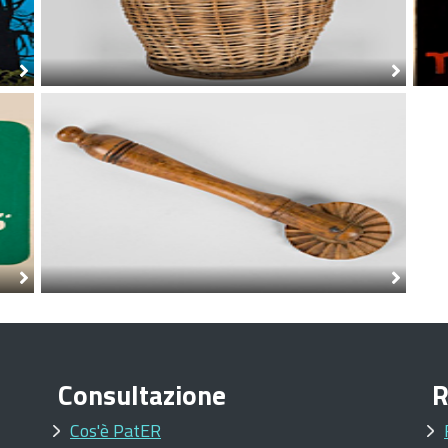
Consultazione
R
Cos'è PatER