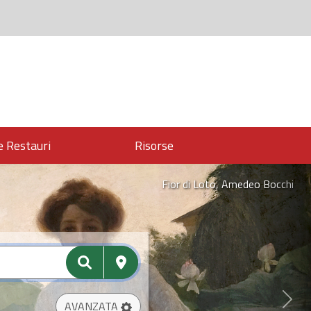
e Restauri
Risorse
omagna
Fior di Loto, Amedeo Bocchi
AVANZATA
Next