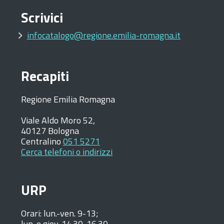
Scrivici
infocatalogo@regione.emilia-romagna.it
Recapiti
Regione Emilia Romagna
Viale Aldo Moro 52,
40127 Bologna
Centralino
051 5271
Cerca telefoni o indirizzi
URP
Orari:
lun.-ven. 9-13;
lun. e giov. 14.30-16.30